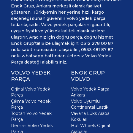
Enok Grup, Ankara merkezli olarak faaliyet
gösteren, Türkiye'nin her yerine hızlı kargo
seçeneği sunan güvenilir Volvo yedek parça
tedarikçisidir. Volvo yedek parçalarını garantili,
uygun fiyatlı ve yüksek kaliteli olarak sizlere
ulaştırır. Aracınız için doğru parça, doğru hizmet
Enok Grup’ta! Bize ulaşmak için: 0312 278 00 87
nolu sabit numaradan ulaşabilir , 0533 481 87 87
nolu whatsapp hattından üctersiz Volvo Yedek
Parça desteği alabilirsiniz.
VOLVO YEDEK
ENOK GRUP
PARÇA
VOLVO
Orjinal Volvo Yedek
Volvo Yedek Parça
Parça
Ankara
Çıkma Volvo Yedek
Volvo Uyumlu
Parça
Continental Lastik
Toptan Volvo Yedek
Vavana Lüks Araba
Parça
Kokuları
Reman Volvo Yedek
Hot Wheels Orjinal
Parça
Arabalar