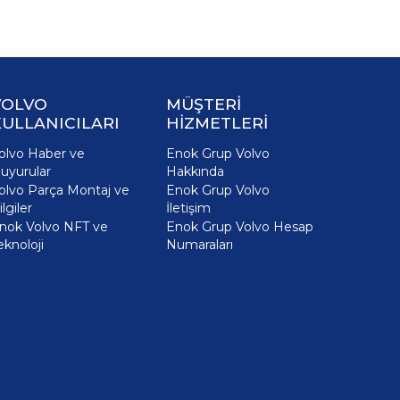
VOLVO
MÜŞTERİ
ULLANICILARI
HİZMETLERİ
olvo Haber ve
Enok Grup Volvo
uyurular
Hakkında
olvo Parça Montaj ve
Enok Grup Volvo
ilgiler
İletişim
nok Volvo NFT ve
Enok Grup Volvo Hesap
eknoloji
Numaraları