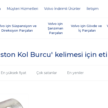
a
Müşteri Hizmetleri
Volvo İndirimli Ürünler
İletişim
Volvo için 
lvo için Süspansiyon ve 
Volvo için Gövde ve 
Şanzıman 
Direksiyon Parçaları
İç Parçaları
Parçaları
ston Kol Burcu' kelimesi için et
En yüksek fiyat
Çok satanlar
En yeniler