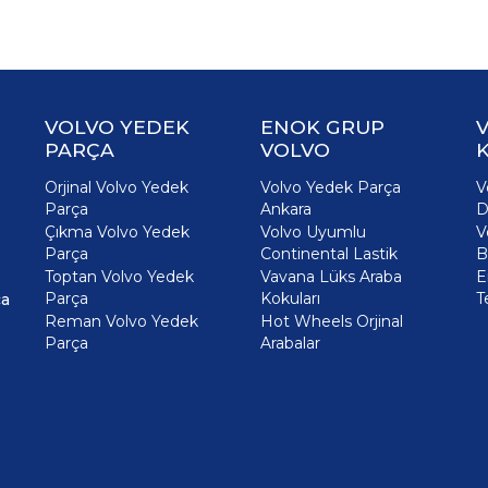
VOLVO YEDEK
ENOK GRUP
PARÇA
VOLVO
K
Orjinal Volvo Yedek
Volvo Yedek Parça
V
Parça
Ankara
D
Çıkma Volvo Yedek
Volvo Uyumlu
V
Parça
Continental Lastik
B
Toptan Volvo Yedek
Vavana Lüks Araba
E
Parça
Kokuları
T
ça
Reman Volvo Yedek
Hot Wheels Orjinal
Parça
Arabalar