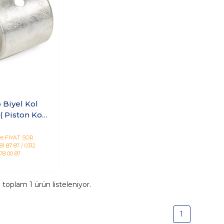
 Biyel Kol
( Piston Kol
urcu )
e FİYAT SOR :
1 87 87 / 0312
78 00 87
a toplam
1
ürün listeleniyor.
1