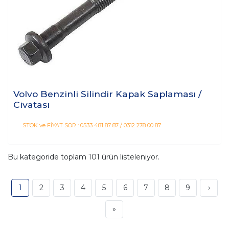
Volvo Benzinli Silindir Kapak Saplaması /
Civatası
STOK ve FİYAT SOR : 0533 481 87 87 / 0312 278 00 87
Bu kategoride toplam
101
ürün listeleniyor.
1
2
3
4
5
6
7
8
9
›
»