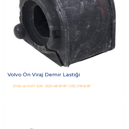
Volvo Ön Viraj Demir Lastiği
STOK ve FİYAT SOR : 0533 481 87 87 / 0312 278 00 87