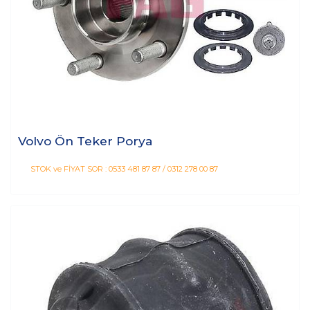
Volvo Ön Teker Porya
STOK ve FİYAT SOR : 0533 481 87 87 / 0312 278 00 87