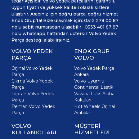
tedarikçisidir. Volvo yedek parçalarını garantili,
uygun fiyatlı ve yüksek kaliteli olarak sizlere
ulaştırır. Aracınız için doğru parça, doğru hizmet
Enok Grup’ta! Bize ulaşmak için: 0312 278 00 87
nolu sabit numaradan ulaşabilir , 0533 481 87 87
nolu whatsapp hattından üctersiz Volvo Yedek
Parça desteği alabilirsiniz.
VOLVO YEDEK
ENOK GRUP
PARÇA
VOLVO
Orjinal Volvo Yedek
Volvo Yedek Parça
Parça
Ankara
Çıkma Volvo Yedek
Volvo Uyumlu
Parça
Continental Lastik
Toptan Volvo Yedek
Vavana Lüks Araba
Parça
Kokuları
Reman Volvo Yedek
Hot Wheels Orjinal
Parça
Arabalar
VOLVO
MÜŞTERİ
KULLANICILARI
HİZMETLERİ