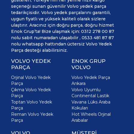
seçeneği sunan güvenilir Volvo yedek parça
tedarikçisidir. Volvo yedek parçalarını garantili,
uygun fiyatlı ve yüksek kaliteli olarak sizlere
ulaştırır. Aracınız için doğru parça, doğru hizmet
Enok Grup’ta! Bize ulaşmak için: 0312 278 00 87
nolu sabit numaradan ulaşabilir , 0533 481 87 87
nolu whatsapp hattından üctersiz Volvo Yedek
Parça desteği alabilirsiniz.
VOLVO YEDEK
ENOK GRUP
PARÇA
VOLVO
Orjinal Volvo Yedek
Volvo Yedek Parça
Parça
Ankara
Çıkma Volvo Yedek
Volvo Uyumlu
Parça
Continental Lastik
Toptan Volvo Yedek
Vavana Lüks Araba
Parça
Kokuları
Reman Volvo Yedek
Hot Wheels Orjinal
Parça
Arabalar
VOLVO
MÜŞTERİ