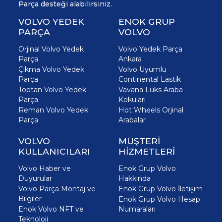
Parça desteği alabilirsiniz.
VOLVO YEDEK
ENOK GRUP
PARÇA
VOLVO
Orjinal Volvo Yedek
Volvo Yedek Parça
Parça
Ankara
Çıkma Volvo Yedek
Volvo Uyumlu
Parça
Continental Lastik
Toptan Volvo Yedek
Vavana Lüks Araba
Parça
Kokuları
Reman Volvo Yedek
Hot Wheels Orjinal
Parça
Arabalar
VOLVO
MÜŞTERİ
KULLANICILARI
HİZMETLERİ
Volvo Haber ve
Enok Grup Volvo
Duyurular
Hakkında
Volvo Parça Montaj ve
Enok Grup Volvo İletişim
Bilgiler
Enok Grup Volvo Hesap
Enok Volvo NFT ve
Numaraları
Teknoloji