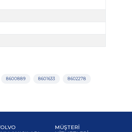
8600889
8601633
8602278
VOLVO
MÜŞTERİ