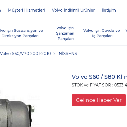
a
Müşteri Hizmetleri
Volvo İndirimli Ürünler
İletişim
Volvo için 
lvo için Süspansiyon ve 
Volvo için Gövde ve 
Şanzıman 
Direksiyon Parçaları
İç Parçaları
Parçaları
Volvo S60/V70 2001-2010
NİSSENS
Volvo S60 / S80 K
STOK ve FİYAT SOR : 0533 4
Gelince Haber Ver