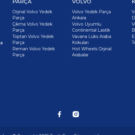
PARÇA
VOLVO
K
Orjinal Volvo Yedek
Volvo Yedek Parça
V
Parça
Ankara
D
Çıkma Volvo Yedek
Volvo Uyumlu
V
Parça
Continental Lastik
B
Toptan Volvo Yedek
Vavana Lüks Araba
E
Parça
Kokuları
T
ça
Reman Volvo Yedek
Hot Wheels Orjinal
Parça
Arabalar