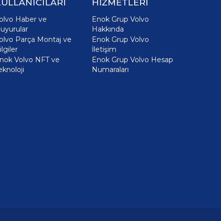
ULLANICILARI
HİZMETLERİ
olvo Haber ve
Enok Grup Volvo
uyurular
Hakkında
olvo Parça Montaj ve
Enok Grup Volvo
ilgiler
İletişim
nok Volvo NFT ve
Enok Grup Volvo Hesap
eknoloji
Numaraları