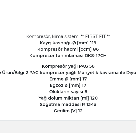
Kompresör, klima sistemi ** FIRST FIT **
Kayış kasnağı-Ø [mm] 119
Kompresör hacmi [ccm] 86
Kompresör tanımlaması DKS-17CH
Kompresör yağı PAG 56
e Ürün/Bilgi 2 PAG kompresör yağlı Manyetik kavrama ile Diy
Emme Ø [mm] 17
Egzoz ø [mm] 17
Olukların sayısı 6
Yağ dolum miktarı [ml] 120
Soğutma maddesi R 134a
Gerilim [V] 12