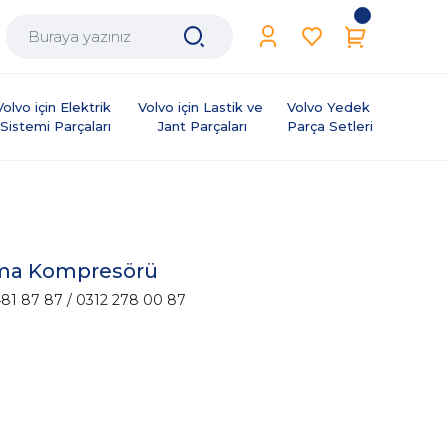
Volvo için Elektrik 
Volvo için Lastik ve 
Volvo Yedek 
Sistemi Parçaları
Jant Parçaları
Parça Setleri
lima Kompresörü
81 87 87 / 0312 278 00 87