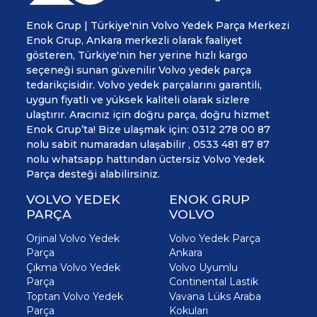
Enok Grup | Türkiye'nin Volvo Yedek Parça Merkezi
Enok Grup, Ankara merkezli olarak faaliyet
gösteren, Türkiye'nin her yerine hızlı kargo
seçeneği sunan güvenilir Volvo yedek parça
tedarikçisidir. Volvo yedek parçalarını garantili,
uygun fiyatlı ve yüksek kaliteli olarak sizlere
ulaştırır. Aracınız için doğru parça, doğru hizmet
Enok Grup’ta! Bize ulaşmak için: 0312 278 00 87
nolu sabit numaradan ulaşabilir , 0533 481 87 87
nolu whatsapp hattından üctersiz Volvo Yedek
Parça desteği alabilirsiniz.
VOLVO YEDEK
ENOK GRUP
PARÇA
VOLVO
Orjinal Volvo Yedek
Volvo Yedek Parça
Parça
Ankara
Çıkma Volvo Yedek
Volvo Uyumlu
Parça
Continental Lastik
Toptan Volvo Yedek
Vavana Lüks Araba
Parça
Kokuları