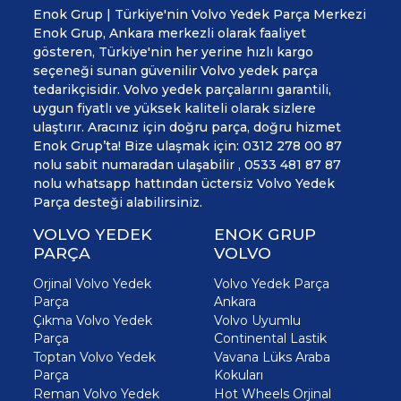
Enok Grup | Türkiye'nin Volvo Yedek Parça Merkezi
Enok Grup, Ankara merkezli olarak faaliyet
gösteren, Türkiye'nin her yerine hızlı kargo
seçeneği sunan güvenilir Volvo yedek parça
tedarikçisidir. Volvo yedek parçalarını garantili,
uygun fiyatlı ve yüksek kaliteli olarak sizlere
ulaştırır. Aracınız için doğru parça, doğru hizmet
Enok Grup’ta! Bize ulaşmak için: 0312 278 00 87
nolu sabit numaradan ulaşabilir , 0533 481 87 87
nolu whatsapp hattından üctersiz Volvo Yedek
Parça desteği alabilirsiniz.
VOLVO YEDEK
ENOK GRUP
PARÇA
VOLVO
Orjinal Volvo Yedek
Volvo Yedek Parça
Parça
Ankara
Çıkma Volvo Yedek
Volvo Uyumlu
Parça
Continental Lastik
Toptan Volvo Yedek
Vavana Lüks Araba
Parça
Kokuları
Reman Volvo Yedek
Hot Wheels Orjinal