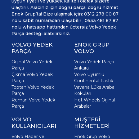
uygun fiyatlı ve yüksek kaliteli olarak sizlere
ulaştırır. Aracınız için doğru parça, doğru hizmet
Enok Grup’ta! Bize ulaşmak için: 0312 278 00 87
nolu sabit numaradan ulaşabilir , 0533 481 87 87
nolu whatsapp hattından üctersiz Volvo Yedek
Parça desteği alabilirsiniz.
VOLVO YEDEK
ENOK GRUP
PARÇA
VOLVO
Orjinal Volvo Yedek
Volvo Yedek Parça
Parça
Ankara
Çıkma Volvo Yedek
Volvo Uyumlu
Parça
Continental Lastik
Toptan Volvo Yedek
Vavana Lüks Araba
Parça
Kokuları
Reman Volvo Yedek
Hot Wheels Orjinal
Parça
Arabalar
VOLVO
MÜŞTERİ
KULLANICILARI
HİZMETLERİ
Volvo Haber ve
Enok Grup Volvo