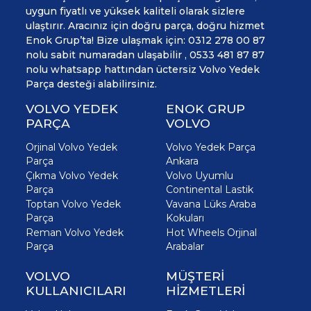
uygun fiyatlı ve yüksek kaliteli olarak sizlere
ulaştırır. Aracınız için doğru parça, doğru hizmet
Enok Grup’ta! Bize ulaşmak için: 0312 278 00 87
nolu sabit numaradan ulaşabilir , 0533 481 87 87
nolu whatsapp hattından üctersiz Volvo Yedek
Parça desteği alabilirsiniz.
VOLVO YEDEK
ENOK GRUP
PARÇA
VOLVO
Orjinal Volvo Yedek
Volvo Yedek Parça
Parça
Ankara
Çıkma Volvo Yedek
Volvo Uyumlu
Parça
Continental Lastik
Toptan Volvo Yedek
Vavana Lüks Araba
Parça
Kokuları
Reman Volvo Yedek
Hot Wheels Orjinal
Parça
Arabalar
VOLVO
MÜŞTERİ
KULLANICILARI
HİZMETLERİ