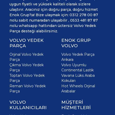
uygun fiyatlı ve yüksek kaliteli olarak sizlere
ulaştırır. Aracınız için doğru parça, doğru hizmet
Enok Grup’ta! Bize ulaşmak için: 0312 278 00 87
nolu sabit numaradan ulaşabilir , 0533 481 87 87
nolu whatsapp hattından üctersiz Volvo Yedek
Parça desteği alabilirsiniz.
VOLVO YEDEK
ENOK GRUP
PARÇA
VOLVO
Orjinal Volvo Yedek
Volvo Yedek Parça
Parça
Ankara
Çıkma Volvo Yedek
Volvo Uyumlu
Parça
Continental Lastik
Toptan Volvo Yedek
Vavana Lüks Araba
Parça
Kokuları
Reman Volvo Yedek
Hot Wheels Orjinal
Parça
Arabalar
VOLVO
MÜŞTERİ
KULLANICILARI
HİZMETLERİ