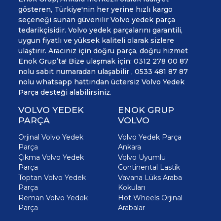
gösteren, Türkiye'nin her yerine hızlı kargo
seçeneği sunan güvenilir Volvo yedek parça
tedarikçisidir. Volvo yedek parçalarını garantili,
uygun fiyatlı ve yüksek kaliteli olarak sizlere
ulaştırır. Aracınız için doğru parça, doğru hizmet
Enok Grup’ta! Bize ulaşmak için: 0312 278 00 87
nolu sabit numaradan ulaşabilir , 0533 481 87 87
nolu whatsapp hattından üctersiz Volvo Yedek
Parça desteği alabilirsiniz.
VOLVO YEDEK
ENOK GRUP
PARÇA
VOLVO
Orjinal Volvo Yedek
Volvo Yedek Parça
Parça
Ankara
Çıkma Volvo Yedek
Volvo Uyumlu
Parça
Continental Lastik
Toptan Volvo Yedek
Vavana Lüks Araba
Parça
Kokuları
Reman Volvo Yedek
Hot Wheels Orjinal
Parça
Arabalar