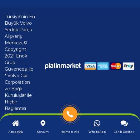
Türkiye'nin En
Büyük Volvo
Yedek Parça
Alışveriş
Merkezi ©
Copyright
2021 Enok
Grup
Güvencesi ile
* Volvo Car
Corporation
ve Bağlı
Kuruluşlar ile
Hiçbir
Bağlantısı
Yoktur
Anasayfa
Konum
Hemen Ara
WhatsApp
Canlı Destek
®
PlatinMarket
E-Ticaret Sistemi
İle Hazırlanmıştır.