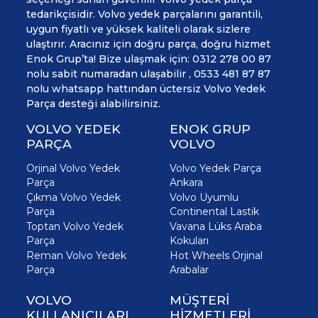
tedarikçisidir. Volvo yedek parçalarını garantili,
uygun fiyatlı ve yüksek kaliteli olarak sizlere
ulaştırır. Aracınız için doğru parça, doğru hizmet
Enok Grup’ta! Bize ulaşmak için: 0312 278 00 87
nolu sabit numaradan ulaşabilir , 0533 481 87 87
nolu whatsapp hattından üctersiz Volvo Yedek
Parça desteği alabilirsiniz.
VOLVO YEDEK
ENOK GRUP
PARÇA
VOLVO
Orjinal Volvo Yedek
Volvo Yedek Parça
Parça
Ankara
Çıkma Volvo Yedek
Volvo Uyumlu
Parça
Continental Lastik
Toptan Volvo Yedek
Vavana Lüks Araba
Parça
Kokuları
Reman Volvo Yedek
Hot Wheels Orjinal
Parça
Arabalar
VOLVO
MÜŞTERİ
KULLANICILARI
HİZMETLERİ