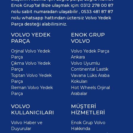
Enok Grup’ta! Bize ulaşmak için: 0312 278 00 87
nolu sabit numaradan ulaşabilir , 0533 481 87 87
nolu whatsapp hattından üctersiz Volvo Yedek
Parça desteği alabilirsiniz.
VOLVO YEDEK
ENOK GRUP
PARÇA
VOLVO
Orjinal Volvo Yedek
Volvo Yedek Parça
Parça
Ankara
Çıkma Volvo Yedek
Volvo Uyumlu
Parça
Continental Lastik
Toptan Volvo Yedek
Vavana Lüks Araba
Parça
Kokuları
Reman Volvo Yedek
Hot Wheels Orjinal
Parça
Arabalar
VOLVO
MÜŞTERİ
KULLANICILARI
HİZMETLERİ
Volvo Haber ve
Enok Grup Volvo
Duyurular
Hakkında