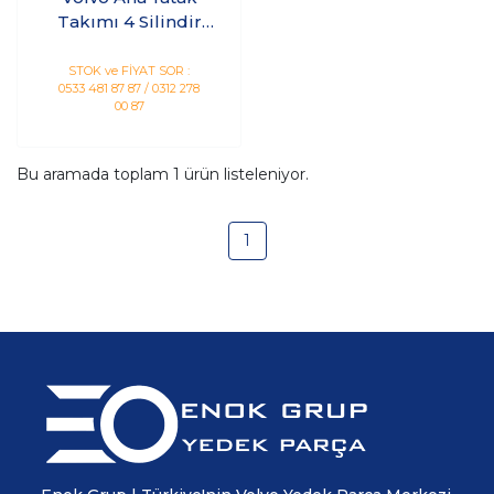
Takımı 4 Silindir
Motor Uyumlu
Standart Ölçü
STOK ve FİYAT SOR :
0533 481 87 87 / 0312 278
00 87
Bu aramada toplam
1
ürün listeleniyor.
1