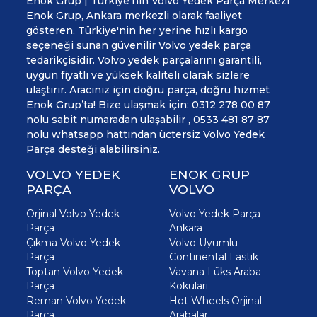
Enok Grup | Türkiye'nin Volvo Yedek Parça Merkezi
Enok Grup, Ankara merkezli olarak faaliyet
gösteren, Türkiye'nin her yerine hızlı kargo
seçeneği sunan güvenilir Volvo yedek parça
tedarikçisidir. Volvo yedek parçalarını garantili,
uygun fiyatlı ve yüksek kaliteli olarak sizlere
ulaştırır. Aracınız için doğru parça, doğru hizmet
Enok Grup’ta! Bize ulaşmak için: 0312 278 00 87
nolu sabit numaradan ulaşabilir , 0533 481 87 87
nolu whatsapp hattından üctersiz Volvo Yedek
Parça desteği alabilirsiniz.
VOLVO YEDEK
ENOK GRUP
PARÇA
VOLVO
Orjinal Volvo Yedek
Volvo Yedek Parça
Parça
Ankara
Çıkma Volvo Yedek
Volvo Uyumlu
Parça
Continental Lastik
Toptan Volvo Yedek
Vavana Lüks Araba
Parça
Kokuları
Reman Volvo Yedek
Hot Wheels Orjinal
Parça
Arabalar