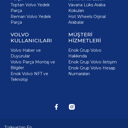
Toptan Volvo Yedek
Vavana Lüks Araba
Parça
Kokuları
Reman Volvo Yedek
Hot Wheels Orjinal
Parça
Arabalar
VOLVO
MÜŞTERİ
KULLANICILARI
HİZMETLERİ
Volvo Haber ve
Enok Grup Volvo
Duyurular
Hakkında
Volvo Parça Montaj ve
Enok Grup Volvo İletişim
Bilgiler
Enok Grup Volvo Hesap
Enok Volvo NFT ve
Numaraları
Teknoloji
Türkiye'nin En