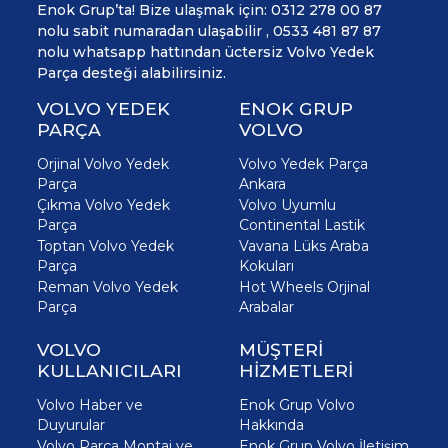
Enok Grup’ta! Bize ulaşmak için: 0312 278 00 87
nolu sabit numaradan ulaşabilir , 0533 481 87 87
nolu whatsapp hattından üctersiz Volvo Yedek
Parça desteği alabilirsiniz.
VOLVO YEDEK
ENOK GRUP
PARÇA
VOLVO
Orjinal Volvo Yedek
Volvo Yedek Parça
Parça
Ankara
Çıkma Volvo Yedek
Volvo Uyumlu
Parça
Continental Lastik
Toptan Volvo Yedek
Vavana Lüks Araba
Parça
Kokuları
Reman Volvo Yedek
Hot Wheels Orjinal
Parça
Arabalar
VOLVO
MÜŞTERİ
KULLANICILARI
HİZMETLERİ
Volvo Haber ve
Enok Grup Volvo
Duyurular
Hakkında
Volvo Parça Montaj ve
Enok Grup Volvo İletişim