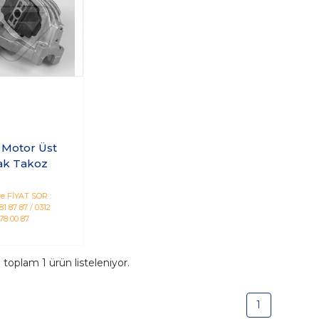
 Motor Üst
ak Takoz
e FİYAT SOR :
1 87 87 / 0312
78 00 87
a toplam
1
ürün listeleniyor.
1