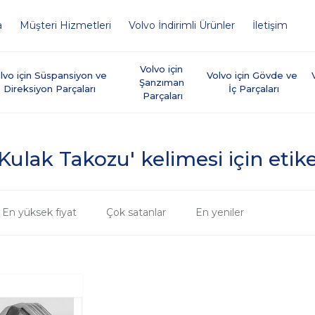
a
Müşteri Hizmetleri
Volvo İndirimli Ürünler
İletişim
Volvo için 
lvo için Süspansiyon ve 
Volvo için Gövde ve 
Şanzıman 
Direksiyon Parçaları
İç Parçaları
Parçaları
Kulak Takozu' kelimesi için etik
En yüksek fiyat
Çok satanlar
En yeniler