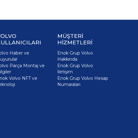
VOLVO
MÜŞTERİ
ULLANICILARI
HİZMETLERİ
olvo Haber ve
Enok Grup Volvo
uyurular
Hakkında
olvo Parça Montaj ve
Enok Grup Volvo
ilgiler
İletişim
nok Volvo NFT ve
Enok Grup Volvo Hesap
eknoloji
Numaraları