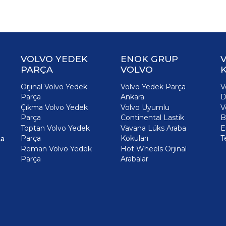
VOLVO YEDEK
ENOK GRUP
PARÇA
VOLVO
K
Orjinal Volvo Yedek
Volvo Yedek Parça
V
Parça
Ankara
D
Çıkma Volvo Yedek
Volvo Uyumlu
V
Parça
Continental Lastik
B
Toptan Volvo Yedek
Vavana Lüks Araba
E
Parça
Kokuları
T
ça
Reman Volvo Yedek
Hot Wheels Orjinal
Parça
Arabalar