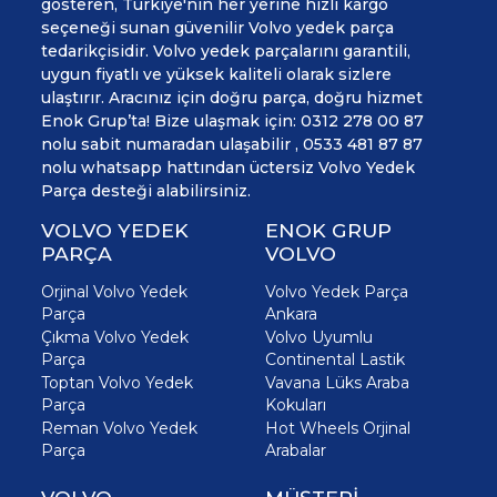
gösteren, Türkiye'nin her yerine hızlı kargo
seçeneği sunan güvenilir Volvo yedek parça
tedarikçisidir. Volvo yedek parçalarını garantili,
uygun fiyatlı ve yüksek kaliteli olarak sizlere
ulaştırır. Aracınız için doğru parça, doğru hizmet
Enok Grup’ta! Bize ulaşmak için: 0312 278 00 87
nolu sabit numaradan ulaşabilir , 0533 481 87 87
nolu whatsapp hattından üctersiz Volvo Yedek
Parça desteği alabilirsiniz.
VOLVO YEDEK
ENOK GRUP
PARÇA
VOLVO
Orjinal Volvo Yedek
Volvo Yedek Parça
Parça
Ankara
Çıkma Volvo Yedek
Volvo Uyumlu
Parça
Continental Lastik
Toptan Volvo Yedek
Vavana Lüks Araba
Parça
Kokuları
Reman Volvo Yedek
Hot Wheels Orjinal
Parça
Arabalar