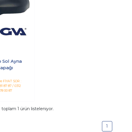
o Sol Ayna
apağı
e FİYAT SOR :
1 87 87 / 0312
78 00 87
a toplam
1
ürün listeleniyor.
1