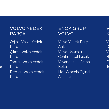
VOLVO YEDEK
ENOK GRUP
PARÇA
VOLVO
K
Orjinal Volvo Yedek
Volvo Yedek Parça
V
Parça
Ankara
D
Çıkma Volvo Yedek
Volvo Uyumlu
V
Parça
Continental Lastik
B
Toptan Volvo Yedek
Vavana Lüks Araba
E
Parça
Kokuları
T
ça
Reman Volvo Yedek
Hot Wheels Orjinal
Parça
Arabalar