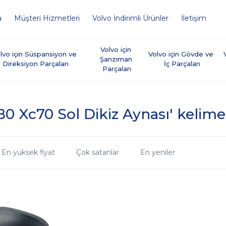
a
Müşteri Hizmetleri
Volvo İndirimli Ürünler
İletişim
Volvo için 
lvo için Süspansiyon ve 
Volvo için Gövde ve 
Şanzıman 
Direksiyon Parçaları
İç Parçaları
Parçaları
0 Xc70 Sol Dikiz Aynası' kelimesi
En yüksek fiyat
Çok satanlar
En yeniler