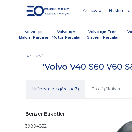
Anasayfa
Hakkımızd
Volvo için 
Volvo için 
Volvo için Fren 
Vo
Bakım Parçaları
Motor Parçaları
Sistemi Parçaları
Anasayfa
'Volvo V40 S60 V60 S8
Ürün ismine göre (A-Z)
En düşük fiyat
Benzer Etiketler
39804832