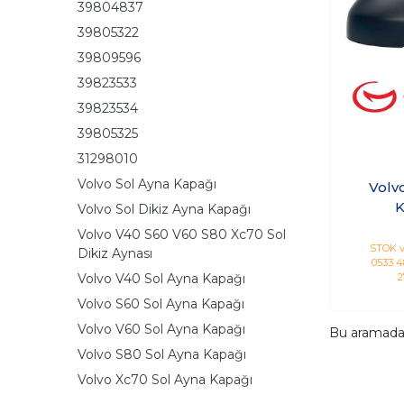
39804837
39805322
39809596
39823533
39823534
39805325
31298010
Volvo Sol Ayna Kapağı
Volv
K
Volvo Sol Dikiz Ayna Kapağı
Volvo V40 S60 V60 S80 Xc70 Sol
STOK v
Dikiz Aynası
0533 48
Volvo V40 Sol Ayna Kapağı
2
Volvo S60 Sol Ayna Kapağı
Volvo V60 Sol Ayna Kapağı
Bu aramad
Volvo S80 Sol Ayna Kapağı
Volvo Xc70 Sol Ayna Kapağı