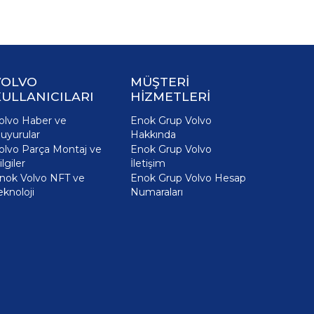
VOLVO
MÜŞTERİ
ULLANICILARI
HİZMETLERİ
olvo Haber ve
Enok Grup Volvo
uyurular
Hakkında
olvo Parça Montaj ve
Enok Grup Volvo
ilgiler
İletişim
nok Volvo NFT ve
Enok Grup Volvo Hesap
eknoloji
Numaraları