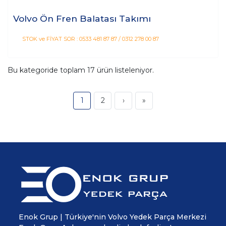
Volvo Ön Fren Balatası Takımı
STOK ve FİYAT SOR : 0533 481 87 87 / 0312 278 00 87
Bu kategoride toplam
17
ürün listeleniyor.
1
2
›
»
Enok Grup | Türkiye'nin Volvo Yedek Parça Merkezi