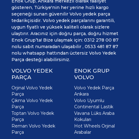
Enok Grup, Ankara merkezli olarak faaliyet
gösteren, Türkiye'nin her yerine hızlı kargo
seçeneği sunan güvenilir Volvo yedek parça
tedarikçisidir. Volvo yedek parçalarını garantili,
uygun fiyatlı ve yüksek kaliteli olarak sizlere
ulaştırır. Aracınız için doğru parça, doğru hizmet
Enok Grup’ta! Bize ulaşmak için: 0312 278 00 87
nolu sabit numaradan ulaşabilir , 0533 481 87 87
nolu whatsapp hattından üctersiz Volvo Yedek
Parça desteği alabilirsiniz.
VOLVO YEDEK
ENOK GRUP
PARÇA
VOLVO
Orjinal Volvo Yedek
Volvo Yedek Parça
Parça
Ankara
Çıkma Volvo Yedek
Volvo Uyumlu
Parça
Continental Lastik
Toptan Volvo Yedek
Vavana Lüks Araba
Parça
Kokuları
Reman Volvo Yedek
Hot Wheels Orjinal
Parça
Arabalar