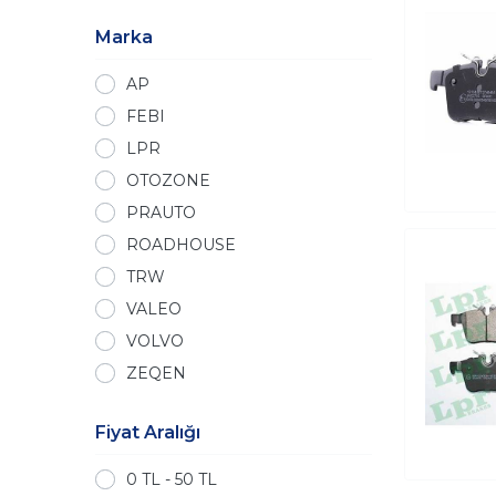
Marka
AP
FEBI
LPR
OTOZONE
PRAUTO
ROADHOUSE
TRW
VALEO
VOLVO
ZEQEN
ZİMMERMANN
Fiyat Aralığı
0 TL - 50 TL