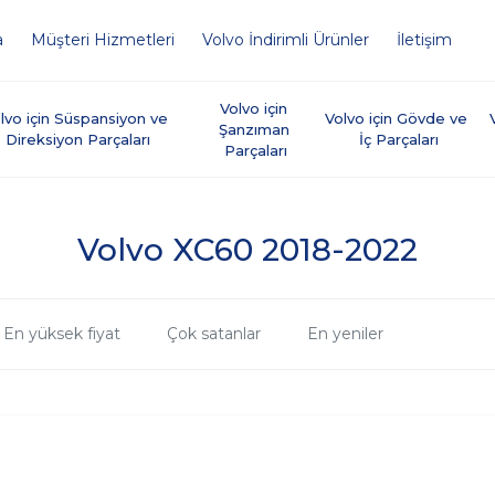
a
Müşteri Hizmetleri
Volvo İndirimli Ürünler
İletişim
Volvo için 
lvo için Süspansiyon ve 
Volvo için Gövde ve 
Şanzıman 
Direksiyon Parçaları
İç Parçaları
Parçaları
Volvo XC60 2018-2022
En yüksek fiyat
Çok satanlar
En yeniler