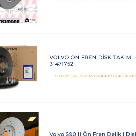
VOLVO ÖN FREN DİSK TAKIMI -
31471752
STOK ve FİYAT SOR : 0533 481 87 87 / 0312 278 00 8
Volvo S90 II Ön Fren Delikli 