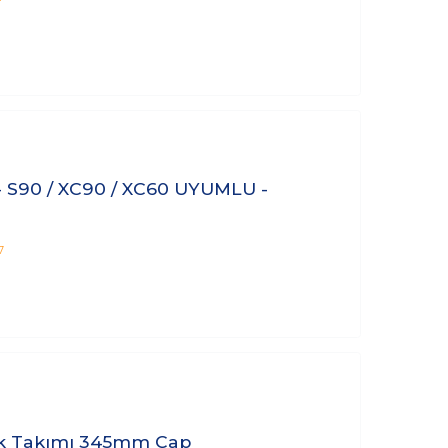
 S90 / XC90 / XC60 UYUMLU -
7
Disk Takımı 345mm Çap