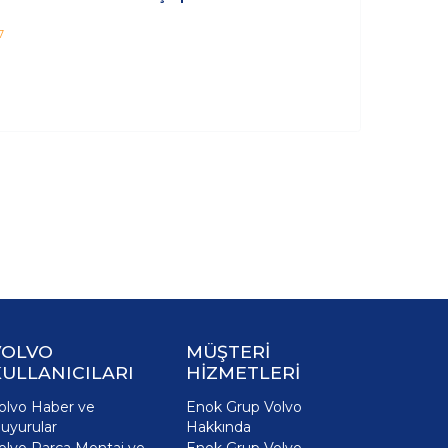
7
VOLVO
MÜŞTERİ
ULLANICILARI
HİZMETLERİ
olvo Haber ve
Enok Grup Volvo
uyurular
Hakkında