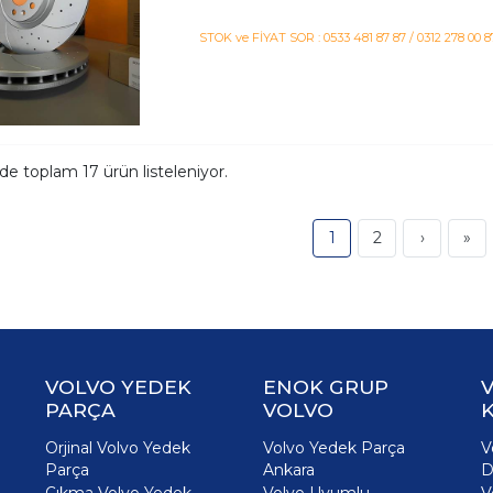
STOK ve FİYAT SOR : 0533 481 87 87 / 0312 278 00 8
ide toplam
17
ürün listeleniyor.
1
2
›
»
VOLVO YEDEK
ENOK GRUP
PARÇA
VOLVO
K
Orjinal Volvo Yedek
Volvo Yedek Parça
V
Parça
Ankara
D