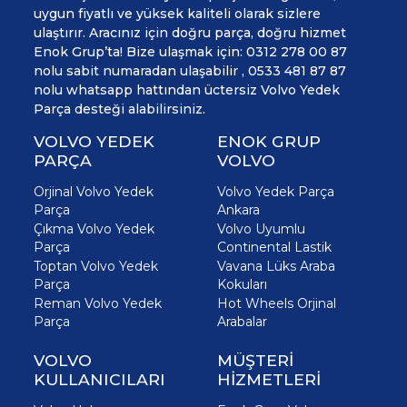
uygun fiyatlı ve yüksek kaliteli olarak sizlere
ulaştırır. Aracınız için doğru parça, doğru hizmet
Enok Grup’ta! Bize ulaşmak için: 0312 278 00 87
nolu sabit numaradan ulaşabilir , 0533 481 87 87
nolu whatsapp hattından üctersiz Volvo Yedek
Parça desteği alabilirsiniz.
VOLVO YEDEK
ENOK GRUP
PARÇA
VOLVO
Orjinal Volvo Yedek
Volvo Yedek Parça
Parça
Ankara
Çıkma Volvo Yedek
Volvo Uyumlu
Parça
Continental Lastik
Toptan Volvo Yedek
Vavana Lüks Araba
Parça
Kokuları
Reman Volvo Yedek
Hot Wheels Orjinal
Parça
Arabalar
VOLVO
MÜŞTERİ
KULLANICILARI
HİZMETLERİ