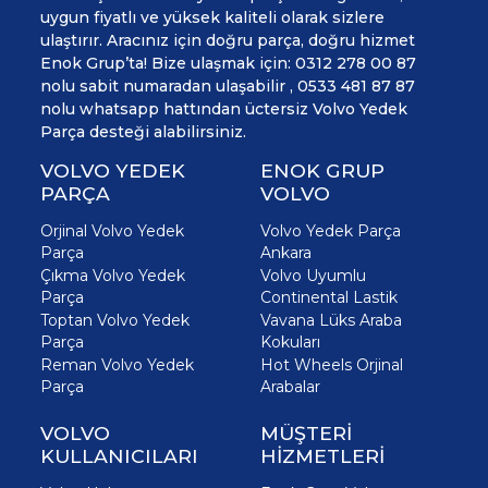
uygun fiyatlı ve yüksek kaliteli olarak sizlere
ulaştırır. Aracınız için doğru parça, doğru hizmet
Enok Grup’ta! Bize ulaşmak için: 0312 278 00 87
nolu sabit numaradan ulaşabilir , 0533 481 87 87
nolu whatsapp hattından üctersiz Volvo Yedek
Parça desteği alabilirsiniz.
VOLVO YEDEK
ENOK GRUP
PARÇA
VOLVO
Orjinal Volvo Yedek
Volvo Yedek Parça
Parça
Ankara
Çıkma Volvo Yedek
Volvo Uyumlu
Parça
Continental Lastik
Toptan Volvo Yedek
Vavana Lüks Araba
Parça
Kokuları
Reman Volvo Yedek
Hot Wheels Orjinal
Parça
Arabalar
VOLVO
MÜŞTERİ
KULLANICILARI
HİZMETLERİ