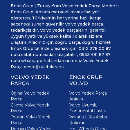
Enok Grup | Türkiye'nin Volvo Yedek Parça Merkezi
Enok Grup, Ankara merkezli olarak faaliyet
gösteren, Türkiye'nin her yerine hızlı kargo
seçeneği sunan güvenilir Volvo yedek parça
tedarikçisidir. Volvo yedek parçalarını garantili,
uygun fiyatlı ve yüksek kaliteli olarak sizlere
ulaştırır. Aracınız için doğru parça, doğru hizmet
Enok Grup’ta! Bize ulaşmak için: 0312 278 00 87
nolu sabit numaradan ulaşabilir , 0533 481 87 87
nolu whatsapp hattından üctersiz Volvo Yedek
Parça desteği alabilirsiniz.
VOLVO YEDEK
ENOK GRUP
PARÇA
VOLVO
Orjinal Volvo Yedek
Volvo Yedek Parça
Parça
Ankara
Çıkma Volvo Yedek
Volvo Uyumlu
Parça
Continental Lastik
Toptan Volvo Yedek
Vavana Lüks Araba
Parça
Kokuları
Reman Volvo Yedek
Hot Wheels Orjinal