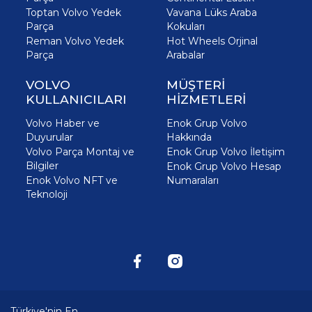
Toptan Volvo Yedek
Vavana Lüks Araba
Parça
Kokuları
Reman Volvo Yedek
Hot Wheels Orjinal
Parça
Arabalar
VOLVO
MÜŞTERİ
KULLANICILARI
HİZMETLERİ
Volvo Haber ve
Enok Grup Volvo
Duyurular
Hakkında
Volvo Parça Montaj ve
Enok Grup Volvo İletişim
Bilgiler
Enok Grup Volvo Hesap
Enok Volvo NFT ve
Numaraları
Teknoloji
Türkiye'nin En