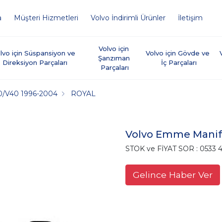
a
Müşteri Hizmetleri
Volvo İndirimli Ürünler
İletişim
Volvo için 
lvo için Süspansiyon ve 
Volvo için Gövde ve 
Şanzıman 
Direksiyon Parçaları
İç Parçaları
Parçaları
0/V40 1996-2004
ROYAL
Volvo Emme Manif
STOK ve FİYAT SOR : 0533 4
Gelince Haber Ver