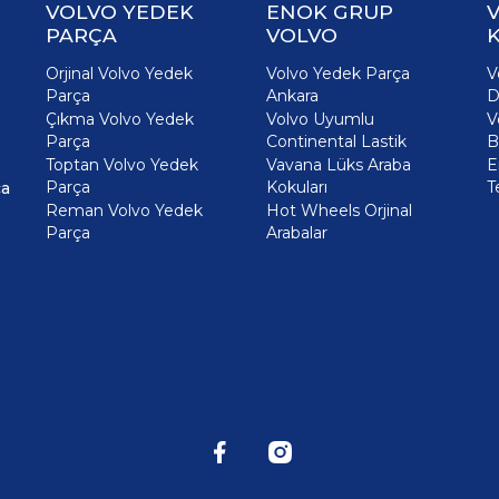
VOLVO YEDEK
ENOK GRUP
PARÇA
VOLVO
K
Orjinal Volvo Yedek
Volvo Yedek Parça
V
Parça
Ankara
D
Çıkma Volvo Yedek
Volvo Uyumlu
V
Parça
Continental Lastik
B
Toptan Volvo Yedek
Vavana Lüks Araba
E
Parça
Kokuları
T
ça
Reman Volvo Yedek
Hot Wheels Orjinal
Parça
Arabalar