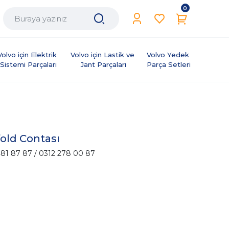
0
Volvo için Elektrik 
Volvo için Lastik ve 
Volvo Yedek 
Sistemi Parçaları
Jant Parçaları
Parça Setleri
old Contası
81 87 87 / 0312 278 00 87