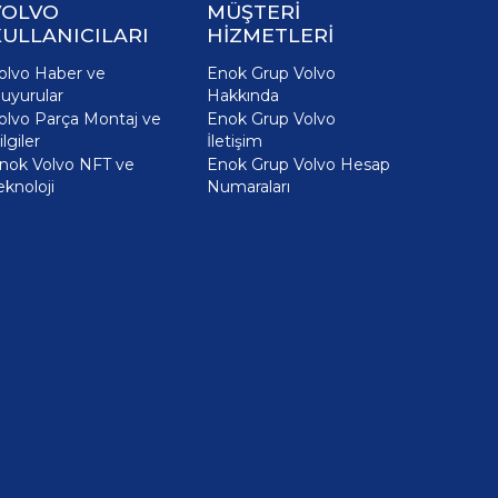
VOLVO
MÜŞTERİ
ULLANICILARI
HİZMETLERİ
olvo Haber ve
Enok Grup Volvo
uyurular
Hakkında
olvo Parça Montaj ve
Enok Grup Volvo
ilgiler
İletişim
nok Volvo NFT ve
Enok Grup Volvo Hesap
eknoloji
Numaraları