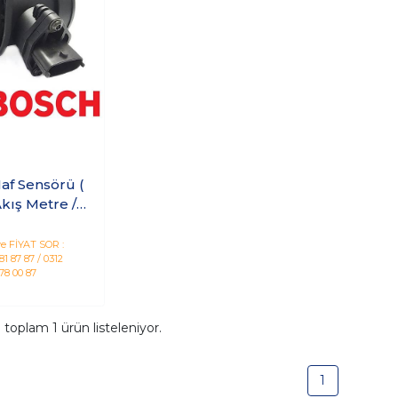
af Sensörü (
kış Metre /
imetre )
e FİYAT SOR :
1 87 87 / 0312
78 00 87
a toplam
1
ürün listeleniyor.
1