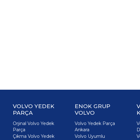
VOLVO YEDEK
ENOK GRUP
PARÇA
VOLVO
K
Orjinal Volvo Yedek
Volvo Yedek Parça
V
Parça
Ankara
D
Çıkma Volvo Yedek
Volvo Uyumlu
V