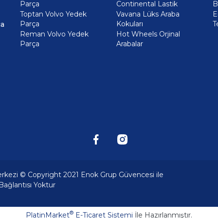
Parça
Continental Lastik
B
Toptan Volvo Yedek
Vavana Lüks Araba
E
Parça
Kokuları
T
ça
Reman Volvo Yedek
Hot Wheels Orjinal
Parça
Arabalar
erkezi © Copyright 2021 Enok Grup Güvencesi ile
 Bağlantısı Yoktur
®
PlatinMarket
E-Ticaret Sistemi
İle Hazırlanmıştır.