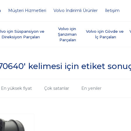
a
Müşteri Hizmetleri
Volvo İndirimli Ürünler
İletişim
Volvo için 
lvo için Süspansiyon ve 
Volvo için Gövde ve 
Şanzıman 
Direksiyon Parçaları
İç Parçaları
Parçaları
70640' kelimesi için etiket sonuç
En yüksek fiyat
Çok satanlar
En yeniler