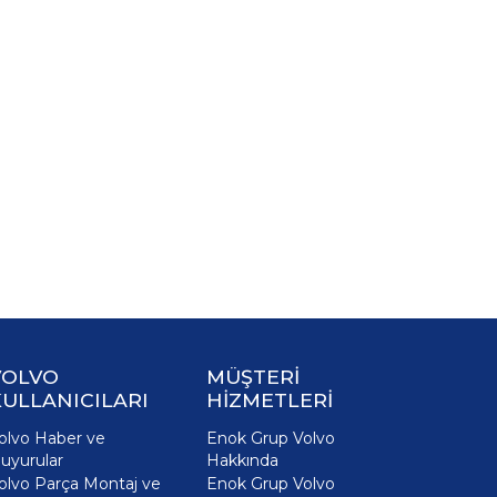
VOLVO
MÜŞTERİ
ULLANICILARI
HİZMETLERİ
olvo Haber ve
Enok Grup Volvo
uyurular
Hakkında
olvo Parça Montaj ve
Enok Grup Volvo