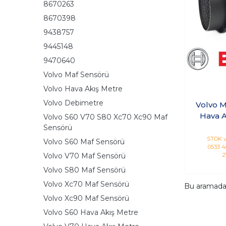
8670263
8670398
9438757
9445148
9470640
Volvo Maf Sensörü
Volvo Hava Akış Metre
Volvo Debimetre
Volvo M
Hava A
Volvo S60 V70 S80 Xc70 Xc90 Maf
Deb
Sensörü
STOK v
Volvo S60 Maf Sensörü
0533 48
Volvo V70 Maf Sensörü
2
Volvo S80 Maf Sensörü
Volvo Xc70 Maf Sensörü
Bu aramad
Volvo Xc90 Maf Sensörü
Volvo S60 Hava Akış Metre